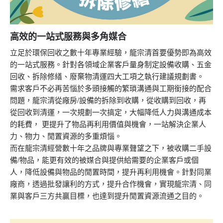
高效的一站式服務與多角媒合
立足於環保回收之數十年專業經驗，龍宗清首要優勢即為高效
的一站式服務。針對各領域企業客戶量身制定設備收購、五金
回收、拆除修繕、廢棄物清運四大工項之執行建議規劃書。
需求客戶不必再苦惱於多頭接觸的繁瑣溝通與工期銜接的配合
問題，龍宗清從廠房/設備的拆除到收購，從收購到回收，再
從回收到清運，一次規劃一次搞定，大幅降低人力與溝通成本
的耗費， 更提升了物品再利用價值與機會，一站解決企業人
力、物力、閒置資源的多重煩惱。
而在龍宗清經營數十年之品牌與專業聲望之下，被收購二手設
備/物品，能更有效的被媒合與提供給需要的企業客戶或個
人，降低設備與物品的閒置時間，提升再利用機會。針對同業
廠商，透過批發讓利的方式，提升合作機會，實現龍宗清、同
業與客戶三方共贏目標，也達到提升閒置資源流通之目的。