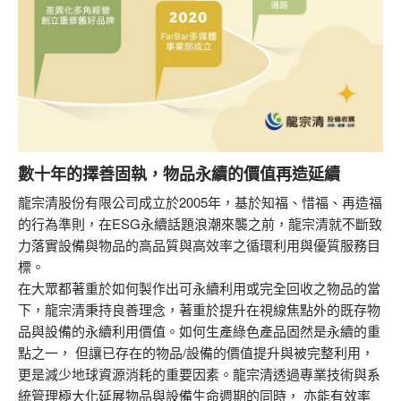
數十年的擇善固執，物品永續的價值再造延續
龍宗清股份有限公司成立於2005年，基於知福、惜福、再造福
的行為準則，在ESG永續話題浪潮來襲之前，龍宗清就不斷致
力落實設備與物品的高品質與高效率之循環利用與優質服務目
標。
在大眾都著重於如何製作出可永續利用或完全回收之物品的當
下，龍宗清秉持良善理念，著重於提升在視線焦點外的既存物
品與設備的永續利用價值。如何生產綠色產品固然是永續的重
點之一， 但讓已存在的物品/設備的價值提升與被完整利用，
更是減少地球資源消耗的重要因素。龍宗清透過專業技術與系
統管理極大化延展物品與設備生命週期的同時， 亦能有效率